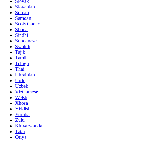
Slovak
Slovenian
Somali
Samoan
Scots Gaelic
Shona
Sindhi
Sundanese
Swahili
Tajik
Tamil
Telugu
Thai
Ukrainian
Urdu
Uzbek
Vietnamese
Welsh
Xhosa
Yiddish
Yoruba
Zulu
Kinyarwanda
Tatar
Oriya