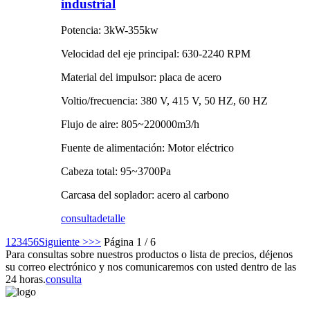
industrial
Potencia: 3kW-355kw
Velocidad del eje principal: 630-2240 RPM
Material del impulsor: placa de acero
Voltio/frecuencia: 380 V, 415 V, 50 HZ, 60 HZ
Flujo de aire: 805~220000m3/h
Fuente de alimentación: Motor eléctrico
Cabeza total: 95~3700Pa
Carcasa del soplador: acero al carbono
consulta
detalle
1
2
3
4
5
6
Siguiente >
>>
Página 1 / 6
Para consultas sobre nuestros productos o lista de precios, déjenos
su correo electrónico y nos comunicaremos con usted dentro de las
24 horas.
consulta