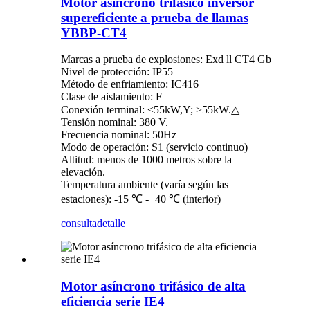
Motor asíncrono trifásico inversor
supereficiente a prueba de llamas
YBBP-CT4
Marcas a prueba de explosiones: Exd ll CT4 Gb
Nivel de protección: IP55
Método de enfriamiento: IC416
Clase de aislamiento: F
Conexión terminal: ≤55kW,Y; >55kW.△
Tensión nominal: 380 V.
Frecuencia nominal: 50Hz
Modo de operación: S1 (servicio continuo)
Altitud: menos de 1000 metros sobre la
elevación.
Temperatura ambiente (varía según las
estaciones): -15 ℃ -+40 ℃ (interior)
consulta
detalle
Motor asíncrono trifásico de alta
eficiencia serie IE4