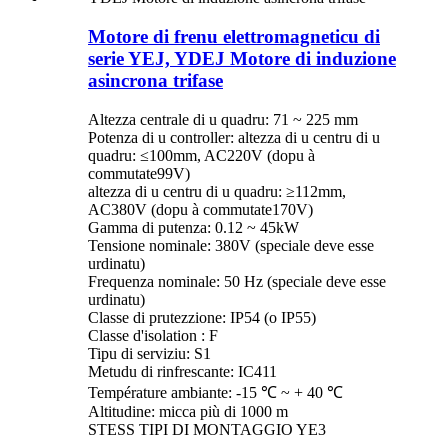
Motore di frenu elettromagneticu di
serie YEJ, YDEJ Motore di induzione
asincrona trifase
Altezza centrale di u quadru: 71 ~ 225 mm
Potenza di u controller: altezza di u centru di u
quadru: ≤100mm, AC220V (dopu à
commutate99V)
altezza di u centru di u quadru: ≥112mm,
AC380V (dopu à commutate170V)
Gamma di putenza: 0.12 ~ 45kW
Tensione nominale: 380V (speciale deve esse
urdinatu)
Frequenza nominale: 50 Hz (speciale deve esse
urdinatu)
Classe di prutezzione: IP54 (o IP55)
Classe d'isolation : F
Tipu di serviziu: S1
Metudu di rinfrescante: IC411
Température ambiante: -15 ℃ ~ + 40 ℃
Altitudine: micca più di 1000 m
STESS TIPI DI MONTAGGIO YE3