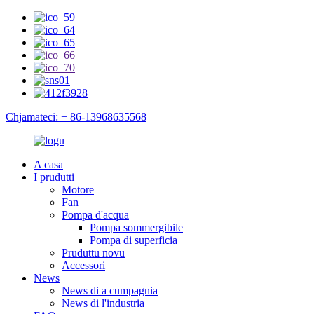
Chjamateci: + 86-13968635568
A casa
I prudutti
Motore
Fan
Pompa d'acqua
Pompa sommergibile
Pompa di superficia
Pruduttu novu
Accessori
News
News di a cumpagnia
News di l'industria