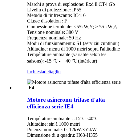
Marchi a prova di esplosione: Exd ll CT4 Gb
Livellu di prutezzione: IP55
Metudu di rinfrescante: IC416
Classe d'isolation : F
Cunnessione terminale: ≤55kW,Y; > 55 kW.△
Tensione nominale: 380 V
Frequenza nominale: 50 Hz
Modu di funziunamentu: S1 (serviziu cuntinuu)
Altitudine: menu di 1000 metri sopra l'altitudine
Température ambiante (variable selon les
saisons): -15 ℃ - + 40 ℃ (intérieur)
inchiesta
dettagliu
Motore asincronu trifase d'alta
efficienza serie IE4
Température ambiante : -15°C~40°C
Altitudine: sin'à 1000 metri
Potenza nominale: 0. 12kW-355kW
Dimensione di u quadru: H63-H355