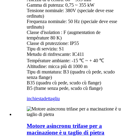
Gamma di putenza: 0,75 ~ 355 kW
Tensione nominale: 380V (speciale deve esse
ordinatu)
Frequenza nominale: 50 Hz (speciale deve esse
urdinatu)
Classe d'isolation : F (augmentation de
température 80 K)
Classe di prutezzione: IP55
Tipu di serviziu: S1
Metudu di rinfrescante: IC411
Température ambiante: -15 ℃ ~ + 40 ℃
Altitudine: micca più di 1000 m
Tipu di muntatura: B3 (quadru cù pede, scudo
senza flange)
B35 (quadru cù pede, scudo cù flange)
B5 (frame senza pede, scudo cù flange)
inchiesta
dettagliu
Motore asincronu trifase per a
macinazione è u taglio di pietra