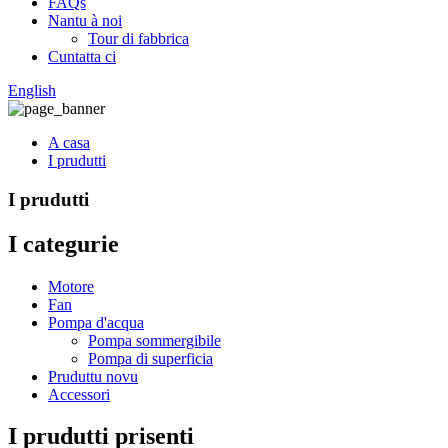
FAQs
Nantu à noi
Tour di fabbrica
Cuntatta ci
English
A casa
I prudutti
I prudutti
I categurie
Motore
Fan
Pompa d'acqua
Pompa sommergibile
Pompa di superficia
Pruduttu novu
Accessori
I prudutti prisenti