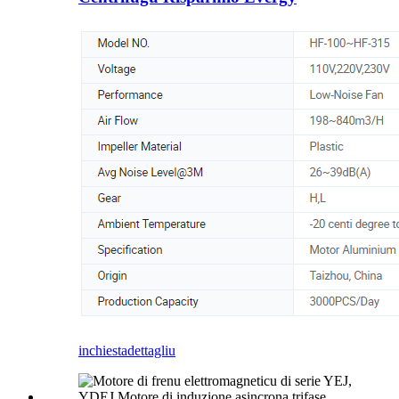
inchiesta
dettagliu