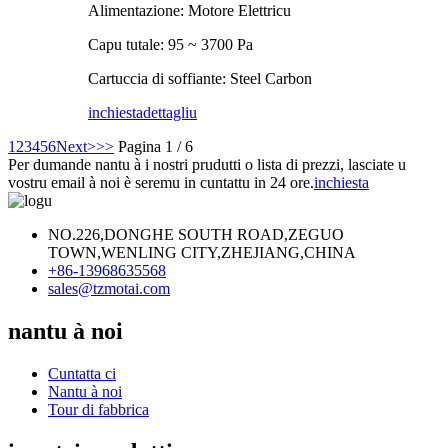
Alimentazione: Motore Elettricu
Capu tutale: 95 ~ 3700 Pa
Cartuccia di soffiante: Steel Carbon
inchiesta
dettagliu
1
2
3
4
5
6
Next>
>>
Pagina 1 / 6
Per dumande nantu à i nostri prudutti o lista di prezzi, lasciate u
vostru email à noi è seremu in cuntattu in 24 ore.
inchiesta
NO.226,DONGHE SOUTH ROAD,ZEGUO
TOWN,WENLING CITY,ZHEJIANG,CHINA
+86-13968635568
sales@tzmotai.com
nantu à noi
Cuntatta ci
Nantu à noi
Tour di fabbrica