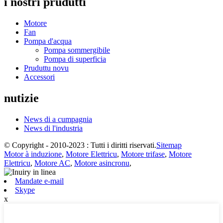
i nostri prudutti
Motore
Fan
Pompa d'acqua
Pompa sommergibile
Pompa di superficia
Pruduttu novu
Accessori
nutizie
News di a cumpagnia
News di l'industria
© Copyright - 2010-2023 : Tutti i diritti riservati.
Sitemap
Motor à induzione
,
Motore Elettricu
,
Motore trifase
,
Motore
Elettricu
,
Motore AC
,
Motore asincronu
,
Mandate e-mail
Skype
x