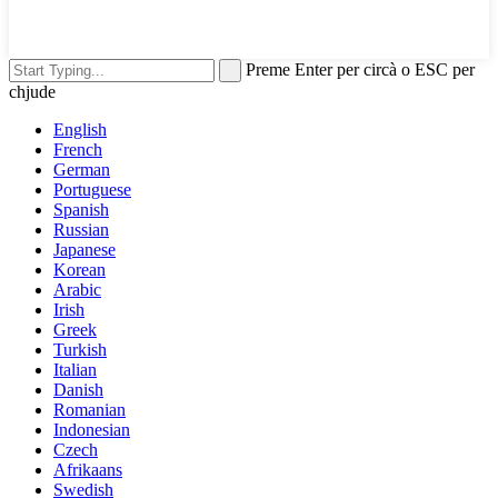
Preme Enter per circà o ESC per
chjude
English
French
German
Portuguese
Spanish
Russian
Japanese
Korean
Arabic
Irish
Greek
Turkish
Italian
Danish
Romanian
Indonesian
Czech
Afrikaans
Swedish