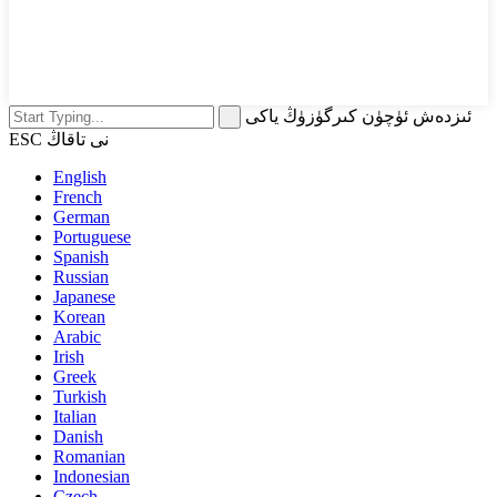
ئىزدەش ئۈچۈن كىرگۈزۈڭ ياكى
ESC نى تاقاڭ
English
French
German
Portuguese
Spanish
Russian
Japanese
Korean
Arabic
Irish
Greek
Turkish
Italian
Danish
Romanian
Indonesian
Czech