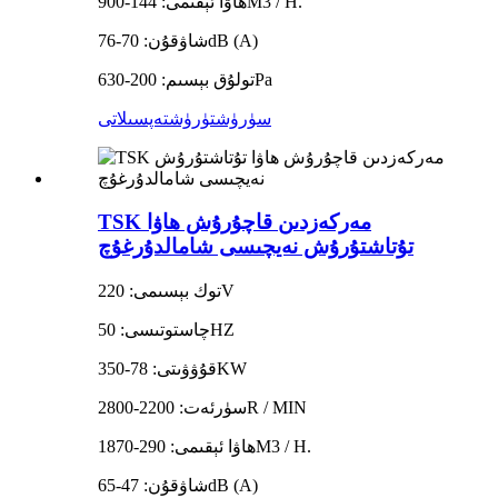
ھاۋا ئېقىمى: 144-900M3 / H.
شاۋقۇن: 70-76dB (A)
تولۇق بېسىم: 200-630Pa
سۈرۈشتۈرۈش
تەپسىلاتى
TSK مەركەزدىن قاچۇرۇش ھاۋا
تۇتاشتۇرۇش نەيچىسى شامالدۇرغۇچ
توك بېسىمى: 220V
چاستوتىسى: 50HZ
قۇۋۋىتى: 78-350KW
سۈرئەت: 2200-2800R / MIN
ھاۋا ئېقىمى: 290-1870M3 / H.
شاۋقۇن: 47-65dB (A)