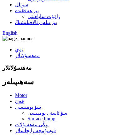
سوئال
بىز ھەققىدە
زاۋۇت ساياھىتى
بىز بىلەن ئالاقىلىشىڭ
English
ئۆي
مەھسۇلاتلار
مەھسۇلاتلار
سەھىپىلەر
Motor
فەن
سۇ پومپىسى
سۇ ئاستى پومپىسى
Surface Pump
يېڭى مەھسۇلات
قوشۇمچە زاپچاسلار