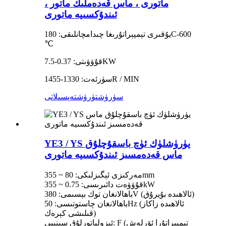
ماتورى ، ماس قەدەملىك ماتور ،
ئىندۇكسىيە ماتورى
يۇقىرى تېمپېراتۇرىغا چىدامچانلىقى: 180C-600
℃
قۇۋۋىتى: 0.37-7.5KW
سۈرئەت: 1330-1455R / MIN
سۈرۈشتۈرۈش
تەپسىلاتى
YE3 / YS يۈرۈشلۈك ئۈچ باسقۇچلۇق
ماس قەدەمسىز ئىندۇكسىيە ماتورى
مەركىزى ئېگىزلىكى: 80 ~ 355mm
قۇۋۋەت دائىرىسى: 0.75 ~ 355kW
باھالانغان توك بېسىمى: 380V (ئالاھىدە بۇيرۇق)
باھالانغان چاستوتىسى: 50Hz (ئالاھىدە زاكاز
قىلىشى كېرەك)
ئىزولياتورلۇق سىنىپى: F (تېمپېراتۇرا ئۆرلەش