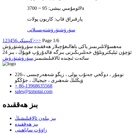
ئومۇمىي بېشى: 95 ~ 3700Pa
پارقىراق قاپ: كاربون پولات
سۈرۈشتۈرۈش
تەپسىلاتى
Page 1/6
>>
كېيىنكى>
6
5
4
3
2
1
مەھسۇلاتلىرىمىز ياكى باھالىغۇچىلار ھەققىدە سۈرۈشتۈرۈش
ئۈچۈن ئېلېكترونلۇق خەتلىرىڭىزنى بىزگە قالدۇرۇپ قويۇڭ ، بىز 24
سائەت ئىچىدە ئالاقىلىشىمىز.
سۈرۈشتۈرۈش
226-نومۇر ، دوڭخې جەنۇب يولى ، زېگو شەھەرچىسى ،
ۋېڭلىڭ شەھىرى ، جېجياڭ ، جۇڭگو
+ 86-13968635568
sales@tzmotai.com
بىز ھەققىدە
بىز بىلەن ئالاقىلىشىڭ
بىز ھەققىدە
زاۋۇت ساياھىتى