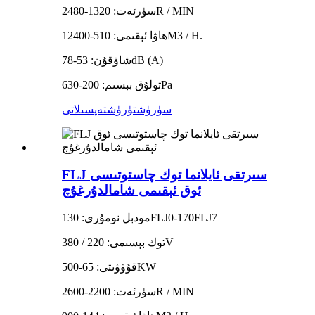
سۈرئەت: 1320-2480R / MIN
ھاۋا ئېقىمى: 510-12400M3 / H.
شاۋقۇن: 53-78dB (A)
تولۇق بېسىم: 200-630Pa
سۈرۈشتۈرۈش
تەپسىلاتى
FLJ سىرتقى ئايلانما توك چاستوتىسى
ئوق ئېقىمى شامالدۇرغۇچ
مودېل نومۇرى: 130FLJ0-170FLJ7
توك بېسىمى: 220 / 380V
قۇۋۋىتى: 65-500KW
سۈرئەت: 2200-2600R / MIN