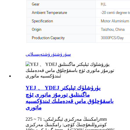
سۈرۈشتۈرۈش
تەپسىلاتى
YEJ 、 YDEJ يۈرۈشلۈك ئېلېكتر
ماگنىتلىق تورمۇز ماتورى ئۈچ
باسقۇچلۇق ماس قەدەملىك ئىندۇكسىيە
ماتورى
رامكىنىڭ مەركىزى ئېگىزلىكى: 71 ~ 225mm
كونتروللىغۇچنىڭ كۈچى: رامكىنىڭ مەركىزى