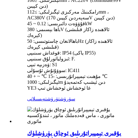
ئېگىزلىكى: ≤100mm ، AC220V (commutate99V
دىن كېيىن)
رامكىنىڭ مەركىزى ئېگىزلىكى: ≥112mm ،
AC380V (سەپەردىن كېيىن 170V دىن كېيىن)
قۇۋۋەت دائىرىسى: 0.12 ~ 45kW
باھا بېسىمى: 380V (ئالاھىدە زاكاز قىلىشى
كېرەك)
باھالانغان چاستوتىسى: 50Hz (ئالاھىدە زاكاز
قىلىشى كېرەك)
قوغداش سىنىپى: IP54 (ياكى IP55)
ئىزولياتورلۇق سىنىپى: F.
ۋەزىپە تىپى: S1
سوۋۇتۇش ئۇسۇلى: IC411
مۇھىت تېمپېراتۇرىسى: -15 ℃ ~ + 40 ℃
ئېگىزلىكى: 1000m دىن ئېشىپ كەتمەيدۇ
YE3 غا ئوخشاش ئوخشاش تىپ
سۈرۈشتۈرۈش
تەپسىلاتى
يۇقىرى تېمپېراتۇرىلىق ئوچاق يۈرۈشلۈك