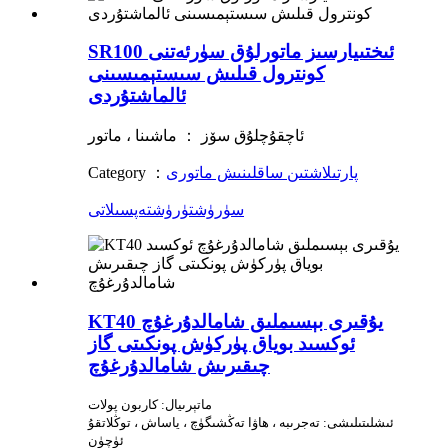
SR100 ئىختىيارسىز ماتورلۇق سۈرئەتنى
كونترول قىلىش سىستېمىسىنى
ئالماشتۇردى
ئاچقۇچلۇق سۆز ： ماشىنا ، ماتور
پارتىلاشتىن ساقلىنىش ماتورى
Category ：
سۈرۈشتۈرۈش
تەپسىلاتى
KT40 يۇقىرى بېسىملىق شامالدۇرغۇچ
ئوكسىد بوياق پۈركۈش پونكىتى گاز
چىقىرىش شامالدۇرغۇچ
ماتېرىيال: كاربون پولات
ئىشلىتىلىشى: تەجرىبە ، ھاۋا تەڭشىگۈچ ، ياساش ، توڭلاتقۇ
ئۈچۈن