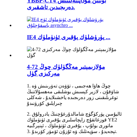
YBBP-CT4 ئوتتىن مۇداپىئەلىنىش
دەرىجىدىن تاشقىرى.
IE4 يۈرۈشلۈك يۇقىرى ئۈنۈملۈك ...
4-72 مۇلازىمېتىر مەڭگۈلۈك چوڭ
مەركىزى گۈل
1. چوڭ ھاۋا ھەجىمى ، تۆۋەن تەۋرىنىش ۋە
شاۋقۇن ، لازېر كېسىش بوشلىقى مەھسۇلاتنىڭ
توغرىلىقىنى زور دەرىجىدە ياخشىلايدۇ ، شەكلى
چىرايلىق كۆرۈنىدۇ
2. ئاليۇمىن پۈركۈگۈچ شامالدۇرغۇچنىڭ يادرولۇق
قوزغاتقۇچ زاپچاسلىرى يۇقىرى ئۈنۈملۈك YE2
ماتورى بولۇپ ، يۇقىرى ئۈنۈملۈك ، ئېنېرگىيە
تېجەيدۇ ، سۈپەتلىك ۋە ئۇزۇن ئۆمۈر كۆرىدۇ .3.