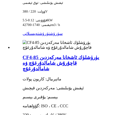
ئېقىش يۆنىلىشى: ئوق ئېقىمى
ۋولت: 220 / 380V
قۇۋۋىتى: 0.12-5.5KW
ئېقىمى: 1740-42700m3 / h
سۈرۈشتۈرۈش
تەپسىلاتى
CF4-85 يۈرۈشلۈك ئاشخانا مەركەزدىن
قاچۇرۇش شامالدۇرغۇچ ۋە
شامالدۇرغۇچ
ماتېرىيال: كاربون پولات
ئېقىش يۆنىلىشى: مەركەزدىن قېچىش
بېسىم: يۇقىرى بېسىم
گۇۋاھنامە: ISO ، CE ، CCC
توك بېسىمى: 220V / 380V