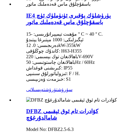
IE4 يۈرۈشلۈك يۇقىرى ئۈنۈملۈك ئۈچ
باسقۇچلۇق ماس قەدەملىك ماتور
مۇھىت تېمپېراتۇرىسى: -15 ° C ~ 40 ° C.
ئېگىزلىكى: 1000 مېتىرغا يېتىدۇ
دەرىجىسى: 0. 12kW-355kW
كاندۇك چوڭلۇقى: H63-H355
باھالانغان توك بېسىمى: 220V-690V
باھالانغان چاستوتىسى: 50Hz / 60Hz
كىرىشنى قوغداش: IP55
ئىزولياتورلۇق سىنىپى: F / H.
خىزمەت ۋەزىپىسى: S1
سۈرۈشتۈرۈش
تەپسىلاتى
DFBZ كۋادرات تام ئوق ئېقىمى
شامالدۇرغۇچ
Model No: DFBZ2.5-6.3