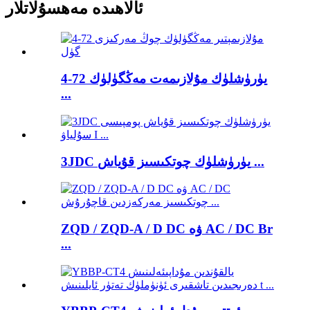
ئالاھىدە مەھسۇلاتلار
4-72 يۈرۈشلۈك مۇلازىمەت مەڭگۈلۈك
...
3JDC يۈرۈشلۈك چوتكىسىز قۇياش ...
ZQD / ZQD-A / D DC ۋە AC / DC Br
...