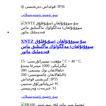
◎ قوغداش دەرىجىسى: IP56
سۈرۈشتۈرۈش
تەپسىلاتى
XNTZ سۇ سوۋۇتۇلغان (سۇيۇقلۇق
سوۋۇتۇلغان) مەڭگۈلۈك ماگنىتلىق ماس
قەدەملىك ماتور
مۇھىت تېمپېراتۇرىسى: -15 ° C ~ 40 ° C.
ئېگىزلىكى: 1000 مېتىرغا يېتىدۇ
باھالانغان توك بېسىمى: 380v
باھالانغان چاستوتىسى: 200Hz
كىرىشنى قوغداش: IP55
ئىزولياتورلۇق سىنىپى: H.
خىزمەت ۋەزىپىسى: S1
سۈرۈشتۈرۈش
تەپسىلاتى