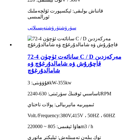
قاتناش بولىقى: ئېكسپورت ئۆلچەملىك
ئورالمىسى
سۈرۈشتۈرۈش
تەپسىلاتى
سانائەت ئۈچۈن 4-72 C / D مەركەزدىن
قاچۇرۇش ۋە شامالدۇرغۇچ ۋە
شامالدۇرغۇچ
قۇۋۋىتى: 3kW-355kw
ئاساسىي ئوقنىڭ سۈرئىتى: 630-2240RPM
ئىمپېرىيە ماتېرىيالى: پولات تاختاي
Volt./Frequency:380V,415V ، 50HZ ، 60HZ
ھاۋا ئېقىمى: 805 ~ 220000m3 / h
توك بىلەن تەمىنلەش: ئېلېكتر ماتورى