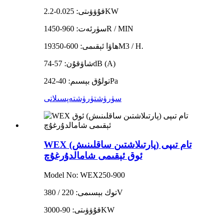
قۇۋۋىتى: 0.025-2.2KW
سۈرئەت: 960-1450R / MIN
ھاۋا ئېقىمى: 600-19350M3 / H.
شاۋقۇن: 57-74dB (A)
تولۇق بېسىم: 40-242Pa
سۈرۈشتۈرۈش
تەپسىلاتى
WEX تام تىپى (پارتىلاشتىن ساقلىنىش)
ئوق ئېقىمى شامالدۇرغۇچ
Model No: WEX250-900
توك بېسىمى: 220 / 380V
قۇۋۋىتى: 90-3000KW