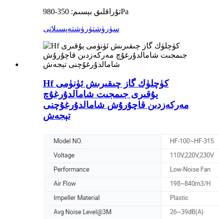
تۇراقلىق بېسىم: 350-980Pa
سۈرۈشتۈرۈش
تەپسىلاتى
Hf كۈچلۈك گاز چىقىرىش ئۈنۈمى
يۇقىرى جىمجىت شامالدۇرغۇچ
مەركەزدىن قاچۇرۇش شامالدۇرغۇچنى
تېجەش