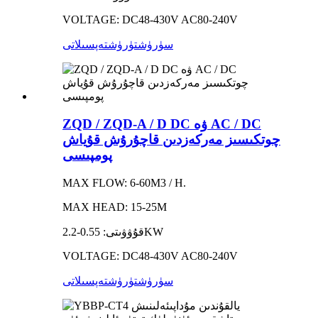
VOLTAGE: DC48-430V AC80-240V
سۈرۈشتۈرۈش
تەپسىلاتى
ZQD / ZQD-A / D DC ۋە AC / DC
چوتكىسىز مەركەزدىن قاچۇرۇش قۇياش
پومپىسى
MAX FLOW: 6-60M3 / H.
MAX HEAD: 15-25M
قۇۋۋىتى: 0.55-2.2KW
VOLTAGE: DC48-430V AC80-240V
سۈرۈشتۈرۈش
تەپسىلاتى