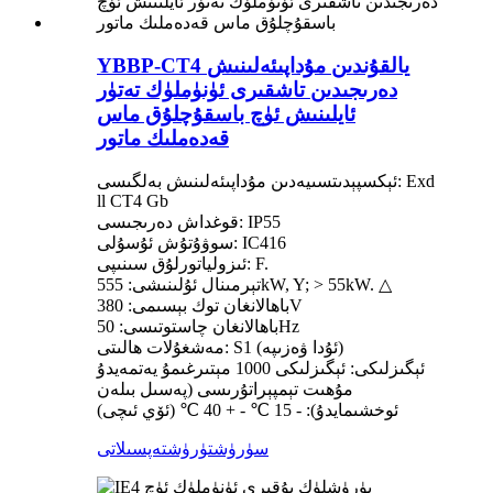
YBBP-CT4 يالقۇندىن مۇداپىئەلىنىش
دەرىجىدىن تاشقىرى ئۈنۈملۈك تەتۈر
ئايلىنىش ئۈچ باسقۇچلۇق ماس
قەدەملىك ماتور
ئېكسپېدىتسىيەدىن مۇداپىئەلىنىش بەلگىسى: Exd
ll CT4 Gb
قوغداش دەرىجىسى: IP55
سوۋۇتۇش ئۇسۇلى: IC416
ئىزولياتورلۇق سىنىپى: F.
تېرمىنال ئۇلىنىشى: 555kW, Y; > 55kW. △
باھالانغان توك بېسىمى: 380V
باھالانغان چاستوتىسى: 50Hz
مەشغۇلات ھالىتى: S1 (ئۇدا ۋەزىپە)
ئېگىزلىكى: ئېگىزلىكى 1000 مېتىرغىمۇ يەتمەيدۇ
مۇھىت تېمپېراتۇرىسى (پەسىل بىلەن
ئوخشىمايدۇ): - 15 ℃ - + 40 ℃ (ئۆي ئىچى)
سۈرۈشتۈرۈش
تەپسىلاتى