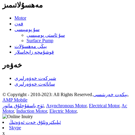
مەھسۇلاتىمىز
Motor
فەن
سۇ پومپىسى
سۇ ئاستى پومپىسى
Surface Pump
يېڭى مەھسۇلات
قوشۇمچە زاپچاسلار
خەۋەر
شىركەت خەۋەرلىرى
سانائەت خەۋەرلىرى
,
بېكەت خەرىتىسى
© Copyright - 2010-2023: All Rights Reserved.
AMP Mobile
Ac
,
Electrical Motor
,
Asynchronous Motor
,
ئۈچ باسقۇچلۇق ماتور
Motor
,
Induction Motor
,
Electric Motor
,
ئېلېكترونلۇق خەت ئەۋەتىڭ
Skype
x