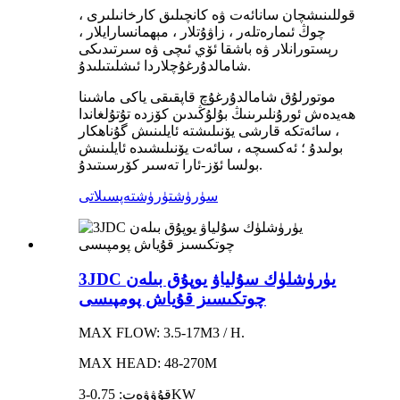
قوللىنىشچان سانائەت ۋە كانچىلىق كارخانىلىرى ،
چوڭ ئىمارەتلەر ، زاۋۇتلار ، مېھمانسارايلار ،
رېستورانلار ۋە باشقا ئۆي ئىچى ۋە سىرتىدىكى
شامالدۇرغۇچلاردا ئىشلىتىلىدۇ.
موتورلۇق شامالدۇرغۇچ قاپقىقى ياكى ماشىنا
ھەيدەش ئورۇنلىرىنىڭ بۇلۇڭىدىن كۆزدە تۇتۇلغاندا
، سائەتكە قارشى يۆنىلىشتە ئايلىنىش گۇناھكار
بولىدۇ ؛ ئەكسىچە ، سائەت يۆنىلىشىدە ئايلىنىش
بولسا ئۆز-ئارا تەسىر كۆرسىتىدۇ.
سۈرۈشتۈرۈش
تەپسىلاتى
3JDC يۈرۈشلۈك سۇلياۋ يوپۇق بىلەن
چوتكىسىز قۇياش پومپىسى
MAX FLOW: 3.5-17M3 / H.
MAX HEAD: 48-270M
قۇۋۋەت: 0.75-3KW