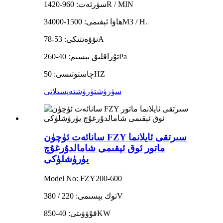
سۈرئەت: 960-1420R / MIN
ھاۋا ئېقىمى: 1500-34000M3 / H.
نۆۋەتتىكى: 53-78A
تۇراقلىق بېسىم: 40-260Pa
چاستوتىسى: 50HZ
سۈرۈشتۈرۈش
تەپسىلاتى
سانائەت ئۈچۈن FZY سىرتقى ئايلانما
ماتور ئوق ئېقىمى شامالدۇرغۇچ
يۈرۈشلۈكى
Model No: FZY200-600
توك بېسىمى: 220 / 380V
قۇۋۋىتى: 40-850KW