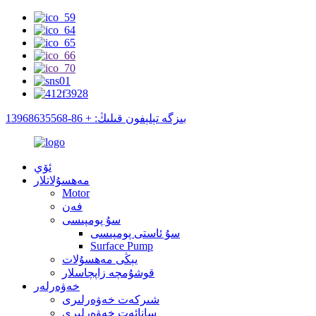
بىزگە تېلېفون قىلىڭ: + 86-13968635568
ئۆي
مەھسۇلاتلار
Motor
فەن
سۇ پومپىسى
سۇ ئاستى پومپىسى
Surface Pump
يېڭى مەھسۇلات
قوشۇمچە زاپچاسلار
خەۋەرلەر
شىركەت خەۋەرلىرى
سانائەت خەۋەرلىرى