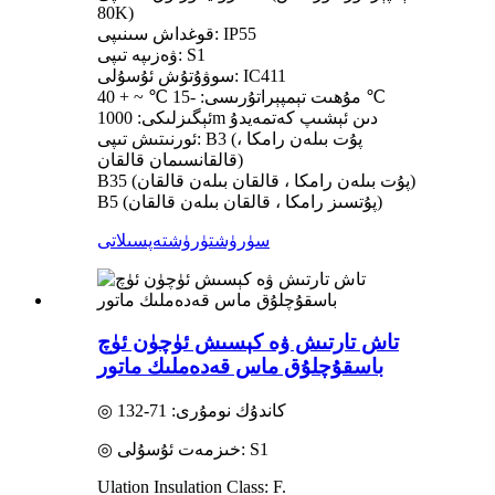
80K)
قوغداش سىنىپى: IP55
ۋەزىپە تىپى: S1
سوۋۇتۇش ئۇسۇلى: IC411
مۇھىت تېمپېراتۇرىسى: -15 ℃ ~ + 40 ℃
ئېگىزلىكى: 1000m دىن ئېشىپ كەتمەيدۇ
ئورنىتىش تىپى: B3 (پۇت بىلەن رامكا ،
قالقانسىمان قالقان)
B35 (پۇت بىلەن رامكا ، قالقان بىلەن قالقان)
B5 (پۇتسىز رامكا ، قالقان بىلەن قالقان)
سۈرۈشتۈرۈش
تەپسىلاتى
تاش تارتىش ۋە كېسىش ئۈچۈن ئۈچ
باسقۇچلۇق ماس قەدەملىك ماتور
◎ كاندۇك نومۇرى: 71-132
◎ خىزمەت ئۇسۇلى: S1
Ulation Insulation Class: F.