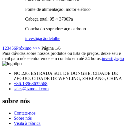
Fonte de alimentação: motor elétrico
Cabeça total: 95 ~ 3700Pa
Concha do soprador: aço carbono
investigação
detalhe
1
2
3
4
5
6
Próximo >
>>
Página 1/6
Para dúvidas sobre nossos produtos ou lista de preços, deixe seu e-
mail para nós e entraremos em contato em até 24 horas.
investigação
NO.226, ESTRADA SUL DE DONGHE, CIDADE DE
ZEGUO, CIDADE DE WENLING, ZHEJIANG, CHINA
+86-13968635568
sales@tzmotai.com
sobre nós
Contate-nos
Sobre nós
Visita à fábrica