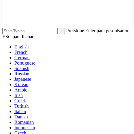
Pressione Enter para pesquisar ou
ESC para fechar
English
French
German
Portuguese
Spanish
Russian
Japanese
Korean
Arabic
Irish
Greek
Turkish
Italian
Danish
Romanian
Indonesian
Czech