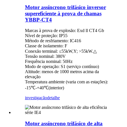
Motor assíncrono trifásico inversor
supereficiente à prova de chamas
YBBP-CT4
Marcas à prova de explosão: Exd ll CT4 Gb
Nível de proteção: IP55
Método de resfriamento: IC416
Classe de isolamento: F
Conexão terminal: ≤55kW,Y; >55kW.△
Tensão nominal: 380V
Frequência nominal: 50Hz
Modo de operação: S1 (serviço contínuo)
Altitude: menos de 1000 metros acima da
elevação
Temperatura ambiente (varia com as estações):
-15℃-+40℃(interior)
investigação
detalhe
Motor assíncrono trifásico de alta