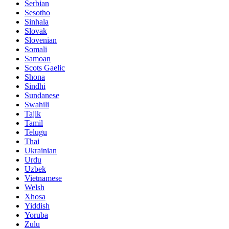
Serbian
Sesotho
Sinhala
Slovak
Slovenian
Somali
Samoan
Scots Gaelic
Shona
Sindhi
Sundanese
Swahili
Tajik
Tamil
Telugu
Thai
Ukrainian
Urdu
Uzbek
Vietnamese
Welsh
Xhosa
Yiddish
Yoruba
Zulu