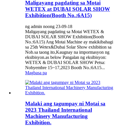
Maligayang pagdating sa Motai
WETEX at DUBAI SOLAR SHOW
Exhibition(Booth No.:6A15)
ng admin noong 23-09-18
Maligayang pagdating sa Motai WETEX &
DUBAI SOLAR SHOW Exhibition(Booth
No.:6A15) Ang Motai Machine ay makikibahagi
sa 25th Wetex&Dubai Solar Show exhibition sa
Nob.sa taong ito,Kaugnay na impormasyon ng
eksibisyon.as below Pangalan ng eksibisyon:
WETEX & DUBAI SOLAR SHOW Petsa:
Nobyembre 15~17,2023 Booth No.:6A15...
Magbasa pa
Malaki ang tagumpay ni Motai sa
2023 Thailand International
Machinery Manufacturing
Exhibition.