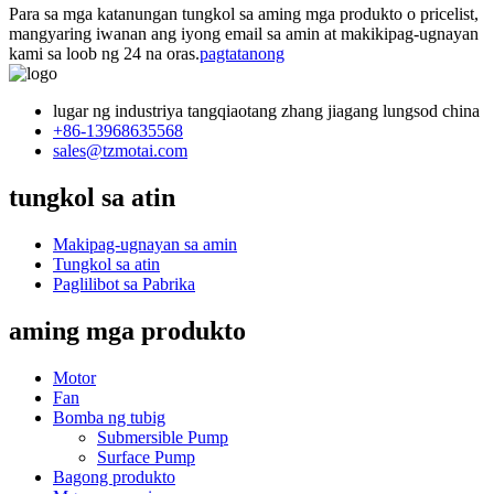
Para sa mga katanungan tungkol sa aming mga produkto o pricelist,
mangyaring iwanan ang iyong email sa amin at makikipag-ugnayan
kami sa loob ng 24 na oras.
pagtatanong
lugar ng industriya tangqiaotang zhang jiagang lungsod china
+86-13968635568
sales@tzmotai.com
tungkol sa atin
Makipag-ugnayan sa amin
Tungkol sa atin
Paglilibot sa Pabrika
aming mga produkto
Motor
Fan
Bomba ng tubig
Submersible Pump
Surface Pump
Bagong produkto