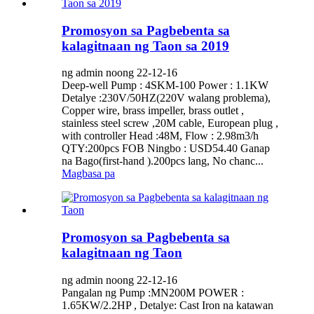
Promosyon sa Pagbebenta sa
kalagitnaan ng Taon sa 2019
ng admin noong 22-12-16
Deep-well Pump : 4SKM-100 Power : 1.1KW
Detalye :230V/50HZ(220V walang problema),
Copper wire, brass impeller, brass outlet ,
stainless steel screw ,20M cable, European plug ,
with controller Head :48M, Flow : 2.98m3/h
QTY:200pcs FOB Ningbo : USD54.40 Ganap
na Bago(first-hand ).200pcs lang, No chanc...
Magbasa pa
Promosyon sa Pagbebenta sa
kalagitnaan ng Taon
ng admin noong 22-12-16
Pangalan ng Pump :MN200M POWER :
1.65KW/2.2HP , Detalye: Cast Iron na katawan