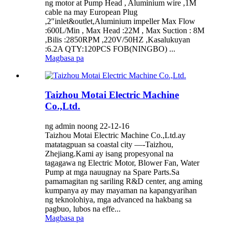
ng motor at Pump Head , Aluminium wire ,1M
cable na may European Plug
,2″inlet&outlet,Aluminium impeller Max Flow
:600L/Min , Max Head :22M , Max Suction : 8M
,Bilis :2850RPM ,220V/50HZ ,Kasalukuyan
:6.2A QTY:120PCS FOB(NINGBO) ...
Magbasa pa
Taizhou Motai Electric Machine
Co.,Ltd.
ng admin noong 22-12-16
Taizhou Motai Electric Machine Co.,Ltd.ay
matatagpuan sa coastal city —-Taizhou,
Zhejiang.Kami ay isang propesyonal na
tagagawa ng Electric Motor, Blower Fan, Water
Pump at mga nauugnay na Spare Parts.Sa
pamamagitan ng sariling R&D center, ang aming
kumpanya ay may mayaman na kapangyarihan
ng teknolohiya, mga advanced na hakbang sa
pagbuo, lubos na effe...
Magbasa pa