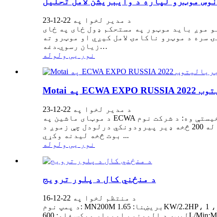
وس موټرو لپاره د وایبریشن لامل تحلیل
د مدیر لخوا په 22-12-23
 موږ باید موټور په مستحکم ډول ځای په ځای
ۍ سره د موټرو ناکامۍ لامل کیږي او موټرو ته
زیان رسوي.دغه…
نور یی ولوله
 بریالیتوب
د مدیر لخوا په 22-12-23
د موټای ماشین په ECWA ایکسپو کې په لاندې ډول برخه اخیستې وه: د شرکت نوم: TAIZHOU MOTAI Electric Machine CO.,LTD.د بوټ شمیره: 8E7.2-8E7.3 د
نندارتون وخت: 13~ 15، سپتمبر، 2022 د نندارتون ځای: کروکس ایکسپو، مسکو، روسیه په نندارتون کې، موږ له 200 څخه ډیر پیرودونکي درلودل چې زموږ د
بوت څخه لیدنه وکړي ...
نور یی ولوله
د منځني کال د پلور ترویج
د منتظم لخوا په 22-12-16
د پمپ نوم: MN200M بریښنا: 1.65KW/2.2HP، مشخصات: د کاسټ اوسپنې موټور بدن او د پمپ سر، المونیم تار، 1M کیبل د اروپایی پلګ سره، 2″ انلیټ او آوټ