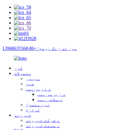
موږ ته زنګ ووهئ: +86-13968635568
کور
محصولات
موټور
فین
د اوبو پمپ
د زیرمو پمپ
د سطحی پمپ
نوی محصول
لوازم
خبرونه
د شرکت خبرونه
د صنعت خبرونه