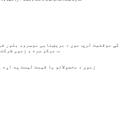
جوړونکي یو.د خپل R&D مرکز سره ، زموږ شرکت بډایه ټیکنالوژي ځواک لري ، پرمختللي پرمختیایی اقدامات ، خورا اغیزناک ...
زموږ د محصولاتو یا قیمت لیست په اړه پوښتنو لپ