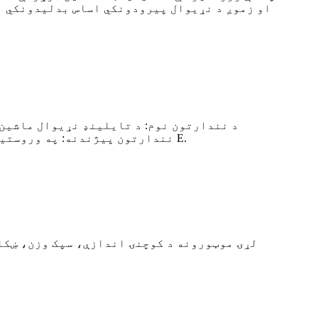
او زموږ د نړیوال پیرودونکي اساس بدلیدونکي اړ
نندارتون پیژندنه: په وروستیو کلونو کې، تایلینډ په سیمه ایزو اقتصادي همکاریو کې فعاله برخه اخیستې، د آسیا - آرام سمندر د E.