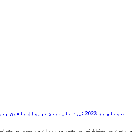
موتای په 2023 کې د تایلینډ نړیوال ماشین جوړونې نندارتون کې لوی بریالیتوب درلود.
ارتون په بنکاک کې په بشپړ ډول روان دی.پیښه یو مثالی