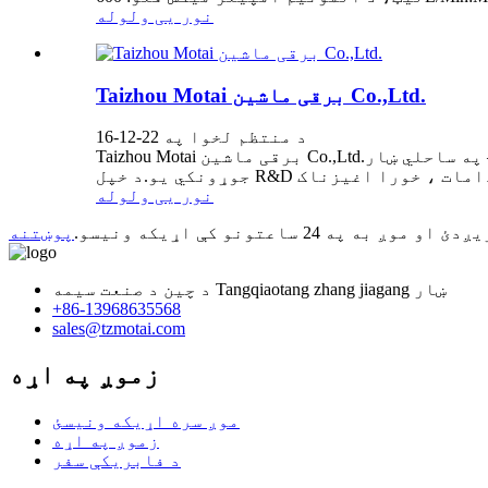
نور یی ولوله
Taizhou Motai برقی ماشین Co.,Ltd.
د منتظم لخوا په 22-12-16
Taizhou Motai برقی ماشین Co.,Ltd.په ساحلي ښار —-Taizhou، Zhejiang کې موقعیت لري. موږ د بریښنایی موټرو، بلور فین، د اوبو پمپ او اړونده پرزو مسلکي
نور یی ولوله
اعتونو کې اړیکه ونیسو.
پوښتنه
د چين د صنعت سيمه Tangqiaotang zhang jiagang ښار
+86-13968635568
sales@tzmotai.com
زموږ په اړه
موږ سره اړیکه ونیسئ
زموږ په اړه
د فابریکې سفر