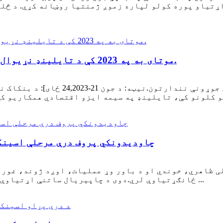
تیاو پوره کولو لپاره زموږ ژمنتیا روښانه کړي. د څلو
موتای به په 2023 کې د تایلینډ نړیوال ماشین جوړونې نندارتون کې برخه واخلي.
د نندارتون نوم: د تایلینډ نړیوال ما
د YB3 چاودیدونکي پروف درې مرحلې اس
ځانګړتیاوې لري.دوی د چاپیریال ساتنې اړتیاوې پوره کوي او د نړیوال معیار سره سم کیدی شي ...