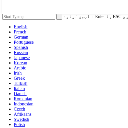
وکړئ
English
French
German
Portuguese
Spanish
Russian
Japanese
Korean
Arabic
Irish
Greek
Turkish
Italian
Danish
Romanian
Indonesian
Czech
Afrikaans
Swedish
Polish