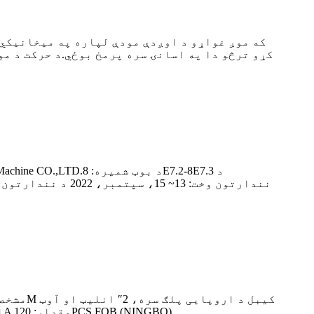
که موږ غواړو د اوږدې مودې لپاره په میخانیکي 
کړو ترڅو دا په اسانۍ سره پرمخ بوځي.د حرکت د مو
لیټ، د المونیم امپیلر میکس فلو: 600L/Min:Maad2Mx:Max2Mx 8M، سرعت: 2850RPM، 220V/50HZ، اوسنی: 6.2A مقدار: 120PCS FOB (NINGBO) ...