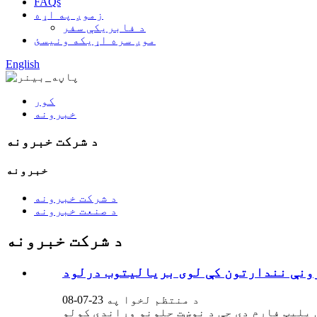
FAQs
زموږ په اړه
د فابریکې سفر
موږ سره اړیکه ونیسئ
English
کور
خبرونه
د شرکت خبرونه
خبرونه
د شرکت خبرونه
د صنعت خبرونه
د شرکت خبرونه
د منتظم لخوا په 23-07-08
 پلیټ فارم دی چې د نوښت حلونو وړاندې کولو