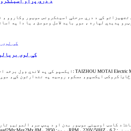
د درې پړاو اسینکرون
تجهیزاتو کې د درې مرحلې اسینکرونس موټور وکاروو ، نو
ټرو پدیدې لپاره ، موږ باید لامل ومومئ ، یا دا په اسان
Motai په ECWA EXPO RUSSIA 2022 کې لوی