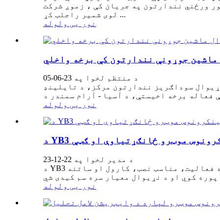
ر ورځني نندارتون په جریان کې ، زموږ شرکت
لوی شمیر راجلب کړ ...
نور یی ولوله
د منتظم لخوا په 23-06-05
شین جوړونې نندارتون.نیټه: د جون 21-24,2023 ځای]: د بنکاک نړیوال سوداګریز نندارتون مرکز، د تایلینډ
نور یی ولوله
ینکرونوس موټرو ځانګړتیاوې او ګټې
د مدیر لخوا په 22-12-23
د YB3 لړۍ موټورونه د کوچنۍ اندازې، سپک وزن، ښکلی ظاهري، خوندي او د باور وړ عملیات، اوږد ژوند، غوره فعالیت، مناسب نصب، کارول او ساتنه
نور یی ولوله