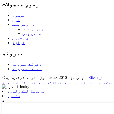
زموږ محصولات
موټور
فین
د اوبو پمپ
د زیرمو پمپ
د سطحی پمپ
نوی محصول
لوازم
خبرونه
د شرکت خبرونه
د صنعت خبرونه
Sitemap
© د چاپ حق - 2010-2023: ټول حقونه خوندي دي.
موټور
,
اسینکرونوس موټور
,
برقی موټور
,
انډکشن موټور
برېښنا لیک ولېږه
سکایپ
x