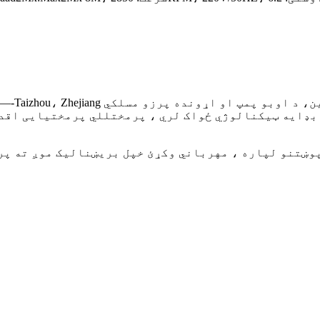
اره ، مهرباني وکړئ خپل بریښنالیک موږ ته پریږدئ او موږ به په 24 س