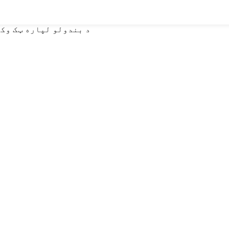
د لټون لپاره Enter یا ESC د بندولو لپاره ټک 