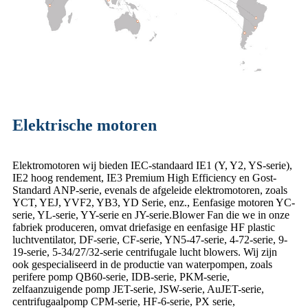
Elektrische motoren
Elektromotoren wij bieden IEC-standaard IE1 (Y, Y2, YS-serie),
IE2 hoog rendement, IE3 Premium High Efficiency en Gost-
Standard ANP-serie, evenals de afgeleide elektromotoren, zoals
YCT, YEJ, YVF2, YB3, YD Serie, enz., Eenfasige motoren YC-
serie, YL-serie, YY-serie en JY-serie.Blower Fan die we in onze
fabriek produceren, omvat driefasige en eenfasige HF plastic
luchtventilator, DF-serie, CF-serie, YN5-47-serie, 4-72-serie, 9-
19-serie, 5-34/27/32-serie centrifugale lucht blowers. Wij zijn
ook gespecialiseerd in de productie van waterpompen, zoals
perifere pomp QB60-serie, IDB-serie, PKM-serie,
zelfaanzuigende pomp JET-serie, JSW-serie, AuJET-serie,
centrifugaalpomp CPM-serie, HF-6-serie, PX serie,