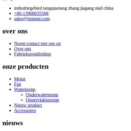
industriegebied tangqiaotang zhang jiagang stad china
+86-13968635568
sales@tzmotai.com
over ons
Neem contact met ons op
Over ons
Fabrieksrondleiding
onze producten
Motor
Fan
Waterpomp
Onderwaterpomp
Oppervlaktepomp
Nieuw product
Accessoires
nieuws