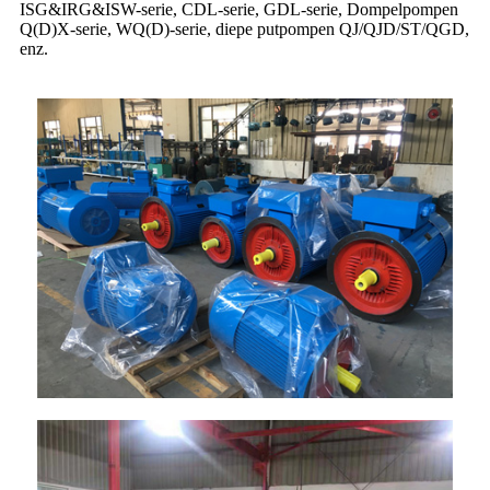
ISG&IRG&ISW-serie, CDL-serie, GDL-serie, Dompelpompen
Q(D)X-serie, WQ(D)-serie, diepe putpompen QJ/QJD/ST/QGD,
enz.