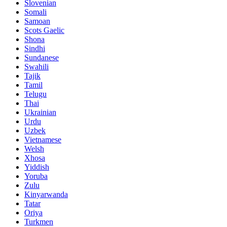
Slovenian
Somali
Samoan
Scots Gaelic
Shona
Sindhi
Sundanese
Swahili
Tajik
Tamil
Telugu
Thai
Ukrainian
Urdu
Uzbek
Vietnamese
Welsh
Xhosa
Yiddish
Yoruba
Zulu
Kinyarwanda
Tatar
Oriya
Turkmen