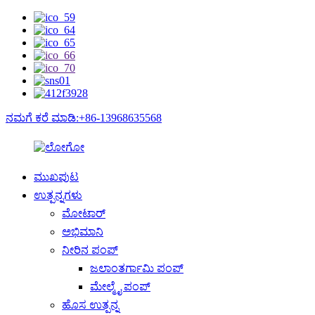
ನಮಗೆ ಕರೆ ಮಾಡಿ:+86-13968635568
ಮುಖಪುಟ
ಉತ್ಪನ್ನಗಳು
ಮೋಟಾರ್
ಅಭಿಮಾನಿ
ನೀರಿನ ಪಂಪ್
ಜಲಾಂತರ್ಗಾಮಿ ಪಂಪ್
ಮೇಲ್ಮೈ ಪಂಪ್
ಹೊಸ ಉತ್ಪನ್ನ