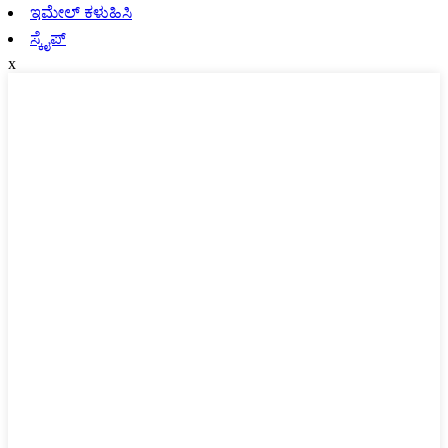
ಇಮೇಲ್ ಕಳುಹಿಸಿ
ಸ್ಕೈಪ್
x