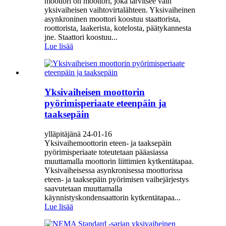
moottori on moottori, joka tarvitsee vain
yksivaiheisen vaihtovirtalähteen. Yksivaiheinen
asynkroninen moottori koostuu staattorista,
roottorista, laakerista, kotelosta, päätykannesta
jne. Staattori koostuu...
Lue lisää
Yksivaiheisen moottorin
pyörimisperiaate eteenpäin ja
taaksepäin
ylläpitäjänä 24-01-16
Yksivaihemoottorin eteen- ja taaksepäin
pyörimisperiaate toteutetaan pääasiassa
muuttamalla moottorin liittimien kytkentätapaa.
Yksivaiheisessa asynkronisessa moottorissa
eteen- ja taaksepäin pyörimisen vaihejärjestys
saavutetaan muuttamalla
käynnistyskondensaattorin kytkentätapaa...
Lue lisää