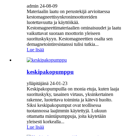
admin 24-08-09
Materiaalin laatu on perustekijä arvioitaessa
kestomagneettisynkronimoottoreiden
luotettavuutta ja käyttöikää.
Kestomagneettimateriaalien ominaisuudet ja laatu
vaikuttavat suoraan moottorin yleiseen
suorituskykyyn. Kestomagneettien osalta sen
demagnetointiresistanssi tulisi tutkia...
Lue lisää
keskipakopumppu
ylläpitäjänä 24-01-23
Keskipakopumpuilla on monia etuja, kuten laaja
suorituskyky, tasainen virtaus, yksinkertainen
rakenne, luotettava toiminta ja kätevä huolto.
Siksi keskipakopumput ovat teollisessa
tuotannossa laajimmin käytettyjä. Lukuun
ottamatta mäntäpumppuja, joita käytetään
yleisesti korkealla...
Lue lisää