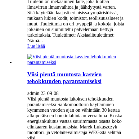
Tuuletin on mekaaninen laite, joka tuottaa
ilmavirran ilmanvaihtoa ja jäähdytystä varten.
Sitä käytetään laajasti erilaisissa ympäristöissä,
mukaan lukien kodit, toimistot, teollisuusalueet ja
muut. Tuulettimia on eri tyyppejä ja kokoja, joista
jokainen on suunniteltu palvelemaan tiettyjä
tarkoituksia. Tuulettimet: Aksiaalituulettimet:
Nämä...
Lue lisää
Viisi pientä muutosta kasvien
tehokkuuden parantamiseksi
admin 23-09-08
Viisi pientä muutosta laitoksen tehokkuuden
parantamiseksi Sähkömoottorin käyttäminen
kymmenen vuoden ajan on vähintään 30 kertaa
alkuperäiseen hankintahintaan verrattuna. Koska
energiankulutus vastaa suurimmasta osasta koko
elinkaaren kustannuksista, Marek Lukaszczyk
moottori- ja vetolaitevalmistaja WEG:stä selittää
viisi...