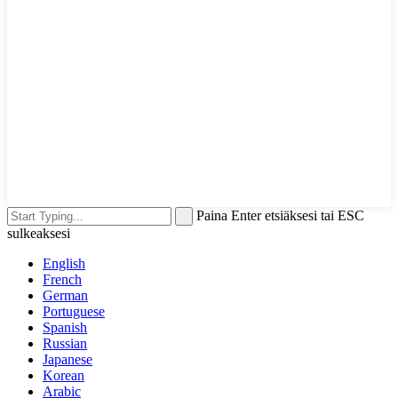
Paina Enter etsiäksesi tai ESC
sulkeaksesi
English
French
German
Portuguese
Spanish
Russian
Japanese
Korean
Arabic