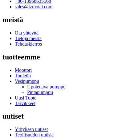
+86-13968635568
sales@tzmotai.com
meistä
Ota yhteyttä
Tietoja meistä
Tehdaskierros
tuotteemme
Moottori
Tuuletin
Vesipumppu
Upotettava pumppu
Pintapumppu
Uusi Tuote
Tarvikkeet
uutiset
Yrityksen uutiset
Teollisuuden uutisia