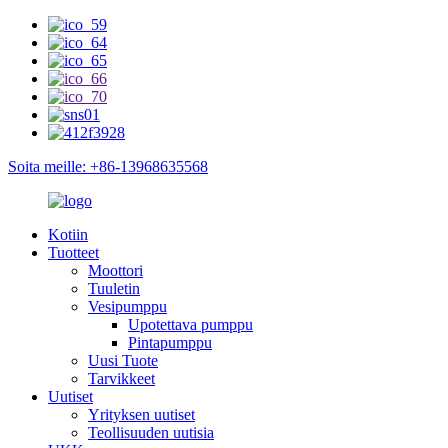
Soita meille: +86-13968635568
Kotiin
Tuotteet
Moottori
Tuuletin
Vesipumppu
Upotettava pumppu
Pintapumppu
Uusi Tuote
Tarvikkeet
Uutiset
Yrityksen uutiset
Teollisuuden uutisia