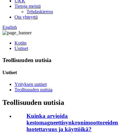
UKK
Tietoja meistä
Tehdaskierros
Ota yhteyttä
English
Kotiin
Uutiset
Teollisuuden uutisia
Uutiset
Yrityksen uutiset
Teollisuuden uutisia
Teollisuuden uutisia
Kuinka arvioida
kestomagneettisynkronimoottoreiden
luotettavuus ja käyttöikä?