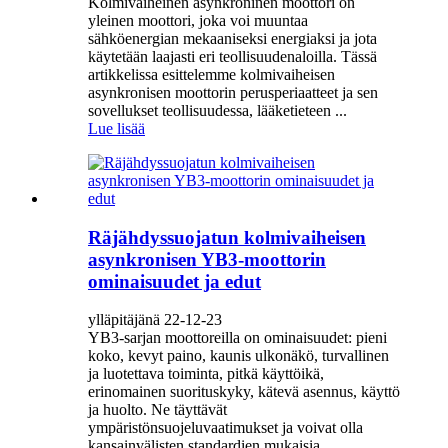
Kolmivaiheinen asynkroninen moottori on
yleinen moottori, joka voi muuntaa
sähköenergian mekaaniseksi energiaksi ja jota
käytetään laajasti eri teollisuudenaloilla. Tässä
artikkelissa esittelemme kolmivaiheisen
asynkronisen moottorin perusperiaatteet ja sen
sovellukset teollisuudessa, lääketieteen ...
Lue lisää
Räjähdyssuojatun kolmivaiheisen
asynkronisen YB3-moottorin
ominaisuudet ja edut
ylläpitäjänä 22-12-23
YB3-sarjan moottoreilla on ominaisuudet: pieni
koko, kevyt paino, kaunis ulkonäkö, turvallinen
ja luotettava toiminta, pitkä käyttöikä,
erinomainen suorituskyky, kätevä asennus, käyttö
ja huolto. Ne täyttävät
ympäristönsuojeluvaatimukset ja voivat olla
kansainvälisten standardien mukaisia...