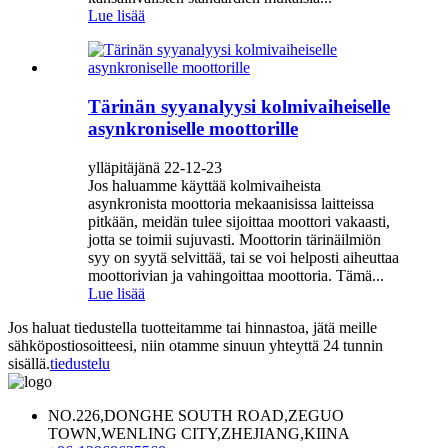
Lue lisää
Tärinän syyanalyysi kolmivaiheiselle
asynkroniselle moottorille
ylläpitäjänä 22-12-23
Jos haluamme käyttää kolmivaiheista
asynkronista moottoria mekaanisissa laitteissa
pitkään, meidän tulee sijoittaa moottori vakaasti,
jotta se toimii sujuvasti. Moottorin tärinäilmiön
syy on syytä selvittää, tai se voi helposti aiheuttaa
moottorivian ja vahingoittaa moottoria. Tämä...
Lue lisää
Jos haluat tiedustella tuotteitamme tai hinnastoa, jätä meille
sähköpostiosoitteesi, niin otamme sinuun yhteyttä 24 tunnin
sisällä.
tiedustelu
NO.226,DONGHE SOUTH ROAD,ZEGUO
TOWN,WENLING CITY,ZHEJIANG,KIINA