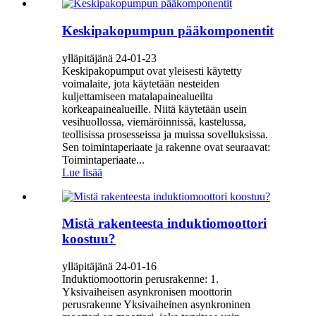
Keskipakopumpun pääkomponentit
ylläpitäjänä 24-01-23
Keskipakopumput ovat yleisesti käytetty
voimalaite, jota käytetään nesteiden
kuljettamiseen matalapainealueilta
korkeapainealueille. Niitä käytetään usein
vesihuollossa, viemäröinnissä, kastelussa,
teollisissa prosesseissa ja muissa sovelluksissa.
Sen toimintaperiaate ja rakenne ovat seuraavat:
Toimintaperiaate...
Lue lisää
Mistä rakenteesta induktiomoottori
koostuu?
ylläpitäjänä 24-01-16
Induktiomoottorin perusrakenne: 1.
Yksivaiheisen asynkronisen moottorin
perusrakenne Yksivaiheinen asynkroninen